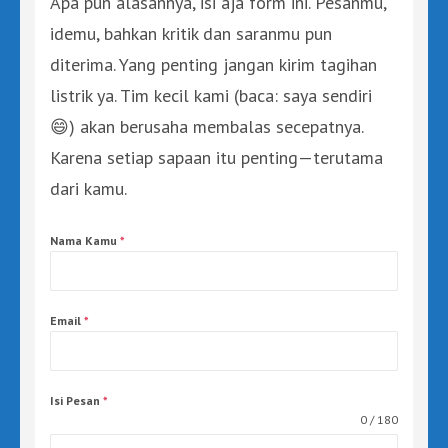
Apa pun alasannya, isi aja form ini. Pesanmu,
idemu, bahkan kritik dan saranmu pun
diterima. Yang penting jangan kirim tagihan
listrik ya. Tim kecil kami (baca: saya sendiri
😄) akan berusaha membalas secepatnya.
Karena setiap sapaan itu penting—terutama
dari kamu.
Nama Kamu
*
Email
*
Isi Pesan
*
0 / 180